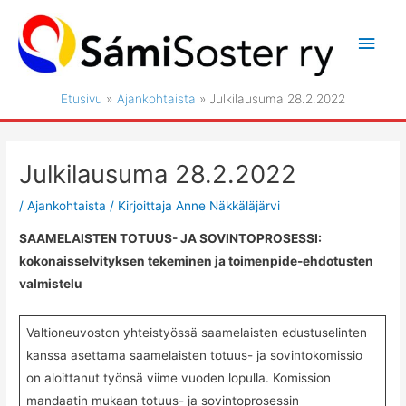
Siirry
sisältöön
Pääv
Etusivu
Ajankohtaista
Julkilausuma 28.2.2022
Julkilausuma 28.2.2022
/
Ajankohtaista
/ Kirjoittaja
Anne Näkkäläjärvi
SAAMELAISTEN TOTUUS- JA SOVINTOPROSESSI:
kokonaisselvityksen tekeminen ja toimenpide-ehdotusten
valmistelu
Valtioneuvoston yhteistyössä saamelaisten edustuselinten
kanssa asettama saamelaisten totuus- ja sovintokomissio
on aloittanut työnsä viime vuoden lopulla. Komission
mandaatin mukaan totuus- ja sovintoprosessin