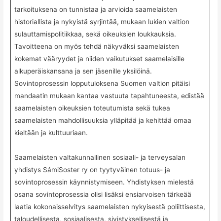
tarkoituksena on tunnistaa ja arvioida saamelaisten
historiallista ja nykyistä syrjintää, mukaan lukien valtion
sulauttamispolitiikkaa, sekä oikeuksien loukkauksia.
Tavoitteena on myös tehdä näkyväksi saamelaisten
kokemat vääryydet ja niiden vaikutukset saamelaisille
alkuperäiskansana ja sen jäsenille yksilöinä.
Sovintoprosessin lopputuloksena Suomen valtion pitäisi
mandaatin mukaan kantaa vastuuta tapahtuneesta, edistää
saamelaisten oikeuksien toteutumista sekä tukea
saamelaisten mahdollisuuksia ylläpitää ja kehittää omaa
kieltään ja kulttuuriaan.
Saamelaisten valtakunnallinen sosiaali- ja terveysalan
yhdistys SámiSoster ry on tyytyväinen totuus- ja
sovintoprosessin käynnistymiseen. Yhdistyksen mielestä
osana sovintoprosessia olisi lisäksi ensiarvoisen tärkeää
laatia kokonaisselvitys saamelaisten nykyisestä poliittisesta,
taloudellisesta, sosiaalisesta, sivistyksellisestä ja