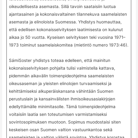
oikeudellisesta asemasta. Sillä tavoin saataisiin luotua
ajantasainen ja kokonaisvaltainen tilannekuva saamelaisten
asemasta ja elinoloista Suomessa. Yhdistys huomauttaa,
että edellisen kokonaisselvityksen laatimisesta on kulunut
aikaa jo 50 vuotta. Kyseisen selvityksen teki vuosina 1971–
1973 toiminut saamelaiskomitea (mietintö numero 1973:46).
SámiSoster yhdistys toteaa edelleen, että mainitun
kokonaisselvityksen pohjalta tulisi valmistella kattava,
pidemmän aikavälin toimenpideohjelma saamelaisten
oikeusaseman ja yleisten elinolojen turvaamiseksi ja
kehittämiseksi alkuperäiskansana vähintään Suomen
perustuslain ja kansainvälisten ihmisoikeusasiakirjojen
edellyttämälle minimitasolle. Tämä toimenpideohjelma
voitaisiin laatia sen toteutumisen varmistamiseksi
sovintosopimuksen muotoon. Sopimus muodostaisi siten
keskeisen osan Suomen valtion vastuunkantoa sekä
saamelaisten ja valtion välistä sovintoa. Yhdistys korostaa,