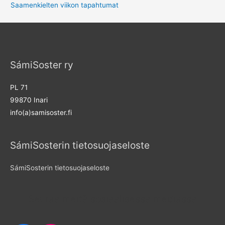
Saamenkielten viikon tapahtumat
SámiSoster ry
PL 71
99870 Inari
info(a)samisoster.fi
SámiSosterin tietosuojaseloste
SámiSosterin tietosuojaseloste
Seuraa meitä sosiaalisessa mediassa