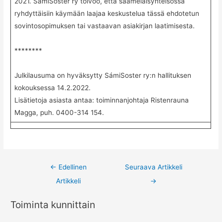
2021. SámiSoster ry toivoo, että saamelaisyhteisössä
ryhdyttäisiin käymään laajaa keskustelua tässä ehdotetun
sovintosopimuksen tai vastaavan asiakirjan laatimisesta.
********
Julkilausuma on hyväksytty SámiSoster ry:n hallituksen
kokouksessa 14.2.2022.
Lisätietoja asiasta antaa: toiminnanjohtaja Ristenrauna
Magga, puh. 0400-314 154.
Post
←
Edellinen
Seuraava Artikkeli
navigation
Artikkeli
→
Toiminta kunnittain