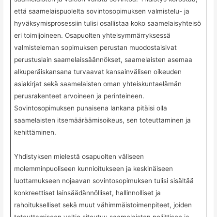
että saamelaispuolelta sovintosopimuksen valmistelu- ja
hyväksymisprosessiin tulisi osallistaa koko saamelaisyhteisö
eri toimijoineen. Osapuolten yhteisymmärryksessä
valmisteleman sopimuksen perustan muodostaisivat
perustuslain saamelaissäännökset, saamelaisten asemaa
alkuperäiskansana turvaavat kansainvälisen oikeuden
asiakirjat sekä saamelaisten oman yhteiskuntaelämän
perusrakenteet arvoineen ja perinteineen.
Sovintosopimuksen punaisena lankana pitäisi olla
saamelaisten itsemääräämisoikeus, sen toteuttaminen ja
kehittäminen.
Yhdistyksen mielestä osapuolten väliseen
molemminpuoliseen kunnioitukseen ja keskinäiseen
luottamukseen nojaavan sovintosopimuksen tulisi sisältää
konkreettiset lainsäädännölliset, hallinnolliset ja
rahoitukselliset sekä muut vähimmäistoimenpiteet, joiden
toteuttamiseen valtio sitoutuu saamelaisten poliittisen ja