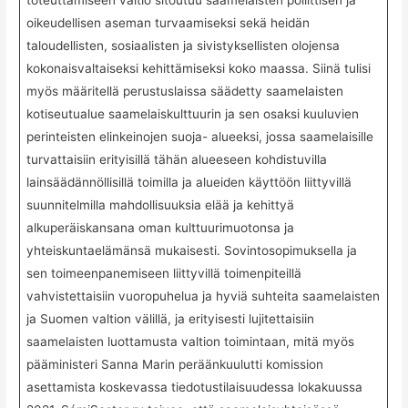
oikeudellisen aseman turvaamiseksi sekä heidän
taloudellisten, sosiaalisten ja sivistyksellisten olojensa
kokonaisvaltaiseksi kehittämiseksi koko maassa. Siinä tulisi
myös määritellä perustuslaissa säädetty saamelaisten
kotiseutualue saamelaiskulttuurin ja sen osaksi kuuluvien
perinteisten elinkeinojen suoja- alueeksi, jossa saamelaisille
turvattaisiin erityisillä tähän alueeseen kohdistuvilla
lainsäädännöllisillä toimilla ja alueiden käyttöön liittyvillä
suunnitelmilla mahdollisuuksia elää ja kehittyä
alkuperäiskansana oman kulttuurimuotonsa ja
yhteiskuntaelämänsä mukaisesti. Sovintosopimuksella ja
sen toimeenpanemiseen liittyvillä toimenpiteillä
vahvistettaisiin vuoropuhelua ja hyviä suhteita saamelaisten
ja Suomen valtion välillä, ja erityisesti lujitettaisiin
saamelaisten luottamusta valtion toimintaan, mitä myös
pääministeri Sanna Marin peräänkuulutti komission
asettamista koskevassa tiedotustilaisuudessa lokakuussa