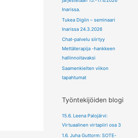
järjestetään 15.-17.6.2026
Inarissa.
Tukea Digiin – seminaari
Inarissa 24.3.2026
Chat-palvelu siirtyy
Mettäterapija -hankkeen
hallinnoitavaksi
Saamenkielten viikon
tapahtumat
Työntekijöiden blogi
15.6. Leena Palojärvi:
Virtuaalinen virtapiiri osa 3
1.6. Juha Guttorm: SOTE-