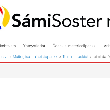
kohtaista
Yhteystiedot
Čoahkis-materiaalipankki
Ark
usivu
Muitogiisá – aineistopankki
Toimintatuokiot
toiminta_