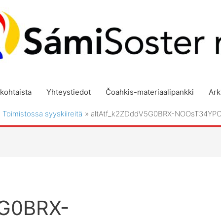
kohtaista
Yhteystiedot
Čoahkis-materiaalipankki
Ark
Toimistossa syyskiireitä
altAtf_k2ZDddV5G0BRX-NOOsT34Y
5G0BRX-