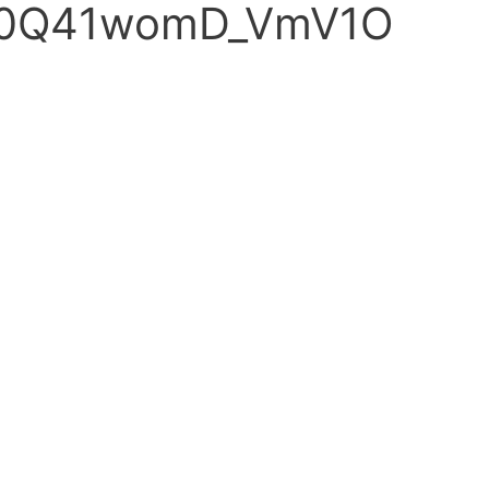
0Q41womD_VmV1O