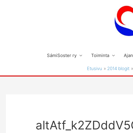
Siirry
sisältöön
SámiSoster ry
Toiminta
Ajan
Etusivu
2014 blogit
altAtf_k2ZDddV