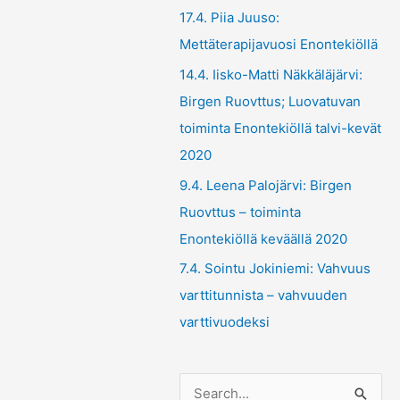
17.4. Piia Juuso:
Mettäterapijavuosi Enontekiöllä
14.4. Iisko-Matti Näkkäläjärvi:
Birgen Ruovttus; Luovatuvan
toiminta Enontekiöllä talvi-kevät
2020
9.4. Leena Palojärvi: Birgen
Ruovttus – toiminta
Enontekiöllä keväällä 2020
7.4. Sointu Jokiniemi: Vahvuus
varttitunnista – vahvuuden
varttivuodeksi
S