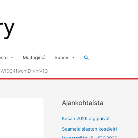
Hae
isto
Muitogiisá
Suomi
POWf0Q41womD_VmV1O
Ajankohtaista
Kesän 2026 digipäivät
Saamelaislasten kesäleiri