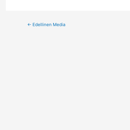
Post
←
Edellinen Media
navigation