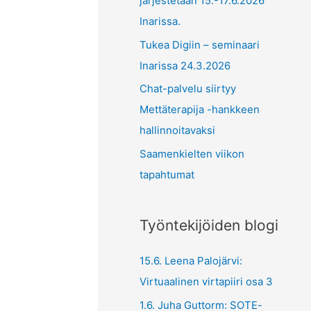
järjestetään 15.-17.6.2026
Inarissa.
Tukea Digiin – seminaari
Inarissa 24.3.2026
Chat-palvelu siirtyy
Mettäterapija -hankkeen
hallinnoitavaksi
Saamenkielten viikon
tapahtumat
Työntekijöiden blogi
15.6. Leena Palojärvi:
Virtuaalinen virtapiiri osa 3
1.6. Juha Guttorm: SOTE-