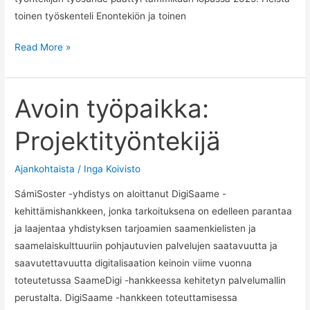
toinen työskenteli Enontekiön ja toinen
Saamelaisten
Read More »
sosiaali-
ja
terveysalan
Avoin työpaikka:
yhdistys
Projektityöntekijä
SámiSoster
ry
joutuu
Ajankohtaista
/
Inga Koivisto
supistamaan
SámiSoster -yhdistys on aloittanut DigiSaame -
toimintaansa
kehittämishankkeen, jonka tarkoituksena on edelleen parantaa
valtionapuleikkausten
ja laajentaa yhdistyksen tarjoamien saamenkielisten ja
takia
saamelaiskulttuuriin pohjautuvien palvelujen saatavuutta ja
saavutettavuutta digitalisaation keinoin viime vuonna
toteutetussa SaameDigi -hankkeessa kehitetyn palvelumallin
perustalta. DigiSaame -hankkeen toteuttamisessa