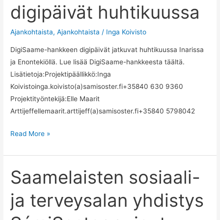
digipäivät huhtikuussa
Ajankohtaista
,
Ajankohtaista
/
Inga Koivisto
DigiSaame-hankkeen digipäivät jatkuvat huhtikuussa Inarissa
ja Enontekiöllä. Lue lisää DigiSaame-hankkeesta täältä.
Lisätietoja:Projektipäällikkö:Inga
Koivistoinga.koivisto(a)samisoster.fi+35840 630 9360
Projektityöntekijä:Elle Maarit
Arttijeffellemaarit.arttijeff(a)samisoster.fi+35840 5798042
DigiSaame-
Read More »
hankkeen
digipäivät
huhtikuussa
Saamelaisten sosiaali-
ja terveysalan yhdistys