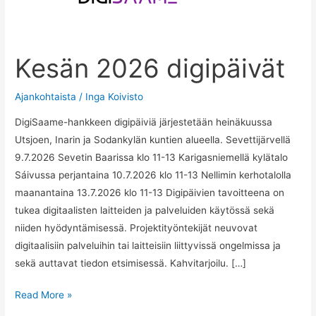
Kesän 2026 digipäivät
Ajankohtaista
/
Inga Koivisto
DigiSaame-hankkeen digipäiviä järjestetään heinäkuussa
Utsjoen, Inarin ja Sodankylän kuntien alueella. Sevettijärvellä
9.7.2026 Sevetin Baarissa klo 11-13 Karigasniemellä kylätalo
Sáivussa perjantaina 10.7.2026 klo 11-13 Nellimin kerhotalolla
maanantaina 13.7.2026 klo 11-13 Digipäivien tavoitteena on
tukea digitaalisten laitteiden ja palveluiden käytössä sekä
niiden hyödyntämisessä. Projektityöntekijät neuvovat
digitaalisiin palveluihin tai laitteisiin liittyvissä ongelmissa ja
sekä auttavat tiedon etsimisessä. Kahvitarjoilu. […]
Kesän
Read More »
2026