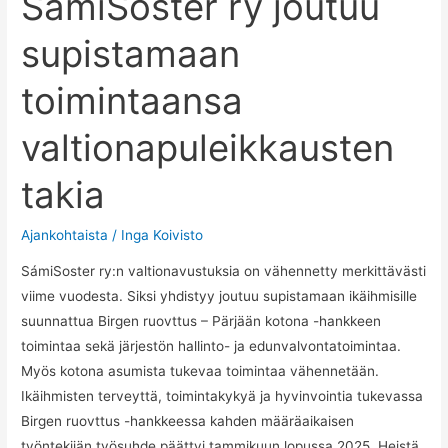
SámiSoster ry joutuu
supistamaan
toimintaansa
valtionapuleikkausten
takia
Ajankohtaista
/
Inga Koivisto
SámiSoster ry:n valtionavustuksia on vähennetty merkittävästi
viime vuodesta. Siksi yhdistyy joutuu supistamaan ikäihmisille
suunnattua Birgen ruovttus – Pärjään kotona -hankkeen
toimintaa sekä järjestön hallinto- ja edunvalvontatoimintaa.
Myös kotona asumista tukevaa toimintaa vähennetään.
Ikäihmisten terveyttä, toimintakykyä ja hyvinvointia tukevassa
Birgen ruovttus -hankkeessa kahden määräaikaisen
työntekijän työsuhde päättyi tammikuun lopussa 2025. Heistä