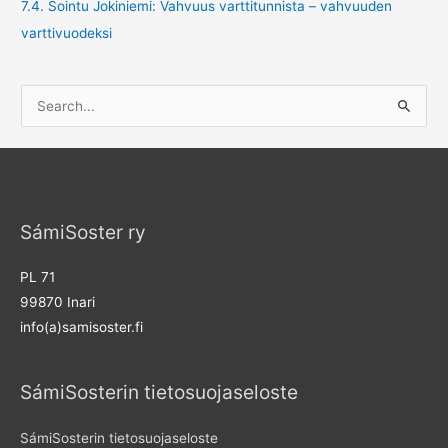
7.4. Sointu Jokiniemi: Vahvuus varttitunnista – vahvuuden
varttivuodeksi
S
e
a
r
c
SámiSoster ry
h
f
PL 71
o
99870 Inari
r
info(a)samisoster.fi
:
SámiSosterin tietosuojaseloste
SámiSosterin tietosuojaseloste