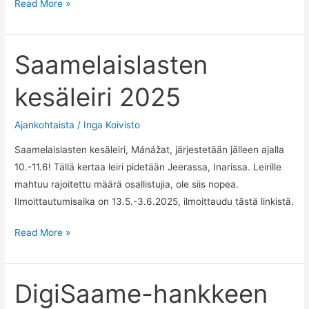
Saamenkielten
Read More »
viikon
tapahtumat
Saamelaislasten
kesäleiri 2025
Ajankohtaista
/
Inga Koivisto
Saamelaislasten kesäleiri, Mánážat, järjestetään jälleen ajalla
10.-11.6! Tällä kertaa leiri pidetään Jeerassa, Inarissa. Leirille
mahtuu rajoitettu määrä osallistujia, ole siis nopea.
Ilmoittautumisaika on 13.5.-3.6.2025, ilmoittaudu tästä linkistä.
Saamelaislasten
Read More »
kesäleiri
2025
DigiSaame-hankkeen