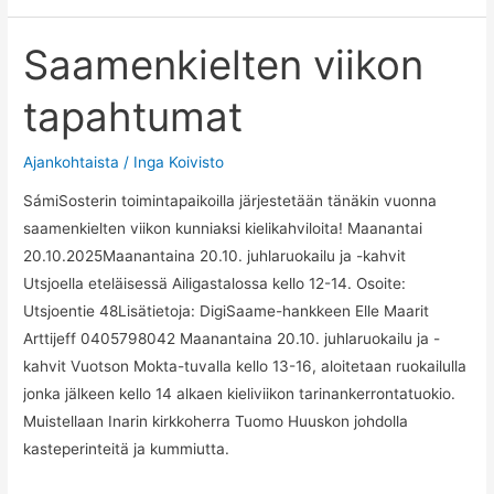
digipäivät
Saamenkielten viikon
tapahtumat
Ajankohtaista
/
Inga Koivisto
SámiSosterin toimintapaikoilla järjestetään tänäkin vuonna
saamenkielten viikon kunniaksi kielikahviloita! Maanantai
20.10.2025Maanantaina 20.10. juhlaruokailu ja -kahvit
Utsjoella eteläisessä Ailigastalossa kello 12-14. Osoite:
Utsjoentie 48Lisätietoja: DigiSaame-hankkeen Elle Maarit
Arttijeff 0405798042 Maanantaina 20.10. juhlaruokailu ja -
kahvit Vuotson Mokta-tuvalla kello 13-16, aloitetaan ruokailulla
jonka jälkeen kello 14 alkaen kieliviikon tarinankerrontatuokio.
Muistellaan Inarin kirkkoherra Tuomo Huuskon johdolla
kasteperinteitä ja kummiutta.