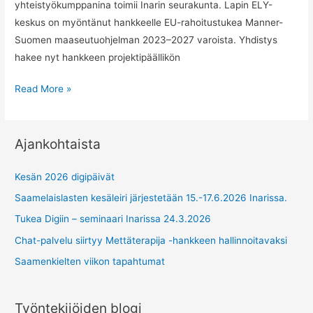
yhteistyökumppanina toimii Inarin seurakunta. Lapin ELY-
keskus on myöntänut hankkeelle EU-rahoitustukea Manner-
Suomen maaseutuohjelman 2023–2027 varoista. Yhdistys
hakee nyt hankkeen projektipäällikön
Avoin
Read More »
työpaikka:
Projektityöntekijä
Ajankohtaista
Kesän 2026 digipäivät
Saamelaislasten kesäleiri järjestetään 15.-17.6.2026 Inarissa.
Tukea Digiin – seminaari Inarissa 24.3.2026
Chat-palvelu siirtyy Mettäterapija -hankkeen hallinnoitavaksi
Saamenkielten viikon tapahtumat
Työntekijöiden blogi