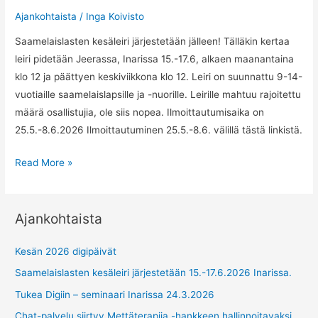
Ajankohtaista
/
Inga Koivisto
Saamelaislasten kesäleiri järjestetään jälleen! Tälläkin kertaa
leiri pidetään Jeerassa, Inarissa 15.-17.6, alkaen maanantaina
klo 12 ja päättyen keskiviikkona klo 12. Leiri on suunnattu 9-14-
vuotiaille saamelaislapsille ja -nuorille. Leirille mahtuu rajoitettu
määrä osallistujia, ole siis nopea. Ilmoittautumisaika on
25.5.-8.6.2026 Ilmoittautuminen 25.5.-8.6. välillä tästä linkistä.
Saamelaislasten
Read More »
kesäleiri
järjestetään
15.-17.6.2026
Ajankohtaista
Inarissa.
Kesän 2026 digipäivät
Saamelaislasten kesäleiri järjestetään 15.-17.6.2026 Inarissa.
Tukea Digiin – seminaari Inarissa 24.3.2026
Chat-palvelu siirtyy Mettäterapija -hankkeen hallinnoitavaksi