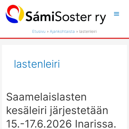
Siirry
sisältöön
Pääv
Etusivu
Ajankohtaista
lastenleiri
lastenleiri
Saamelaislasten
kesäleiri järjestetään
15.-17.6.2026 Inarissa.